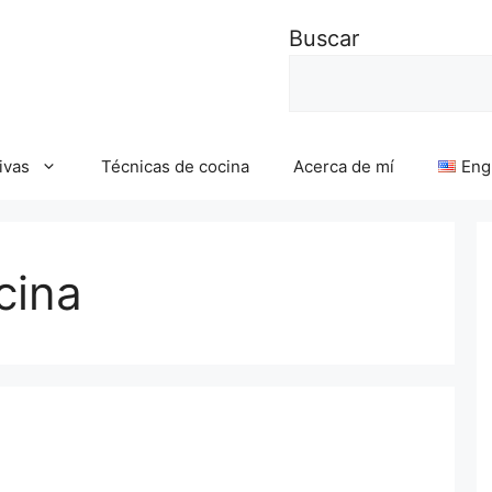
Buscar
ivas
Técnicas de cocina
Acerca de mí
Eng
cina