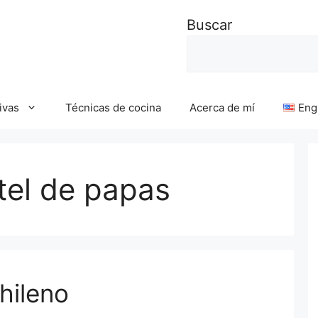
Buscar
ivas
Técnicas de cocina
Acerca de mí
Eng
tel de papas
hileno