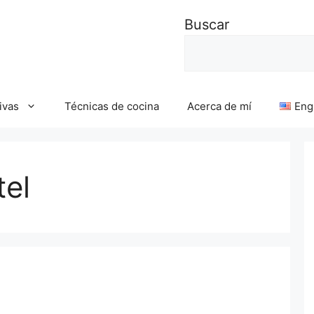
Buscar
ivas
Técnicas de cocina
Acerca de mí
Eng
tel