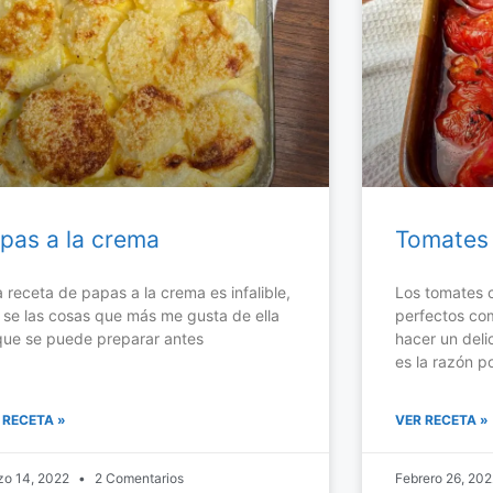
pas a la crema
Tomates 
a receta de papas a la crema es infalible,
Los tomates co
 se las cosas que más me gusta de ella
perfectos co
que se puede preparar antes
hacer un delic
es la razón p
 RECETA »
VER RECETA »
zo 14, 2022
2 Comentarios
Febrero 26, 20