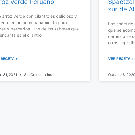
roz verde Peruano
Spaetzel 
sur de A
e arroz verde con cilantro es delicioso y
fecto como acompañamiento para
Los späetzle 
nes y pescados. Uno de los sabores que
que se acomp
encanta es el cilantro,
carnes o se 
otros ingredi
 RECETA »
VER RECETA »
o 31, 2021
Sin Comentarios
Octubre 8, 202