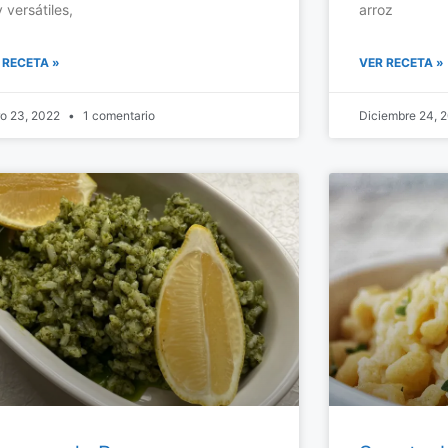
 versátiles,
arroz
 RECETA »
VER RECETA »
ro 23, 2022
1 comentario
Diciembre 24, 