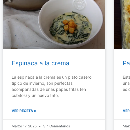
Espinaca a la crema
Pa
La espinaca a la crema es un plato casero
Est
típico de invierno, son perfectas
una
acompañadas de unas papas fritas (en
es 
cubitos) y un huevo frito,
VER RECETA »
VER
Marzo 17, 2025
Sin Comentarios
Mar