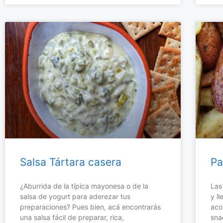
Salsa Tártara casera
Pa
¿Aburrida de la típica mayonesa o de la
Las
salsa de yogurt para aderezar tus
y l
preparaciones? Pues bien, acá encontrarás
aco
una salsa fácil de preparar, rica,
sna