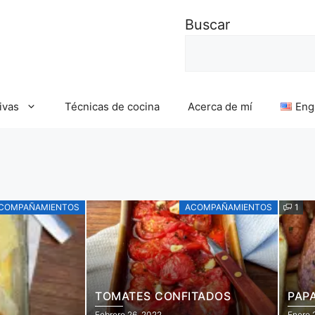
Buscar
ivas
Técnicas de cocina
Acerca de mí
Eng
COMPAÑAMIENTOS
ACOMPAÑAMIENTOS
1
TOMATES CONFITADOS
PAP
Febrero 26, 2022
Enero 