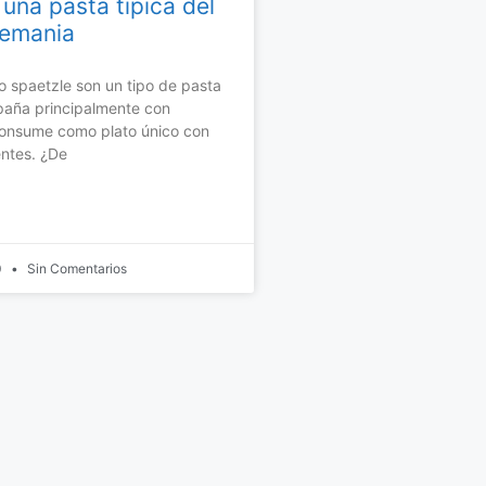
una pasta típica del
lemania
o spaetzle son un tipo de pasta
aña principalmente con
consume como plato único con
entes. ¿De
0
Sin Comentarios