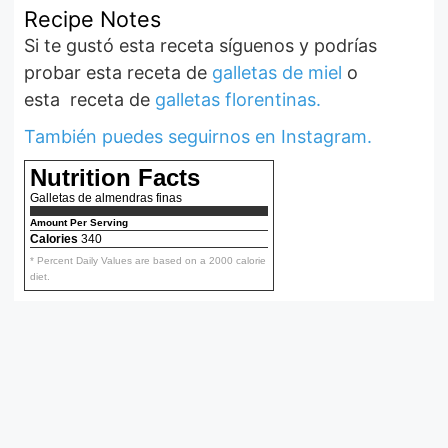
Recipe Notes
Si te gustó esta receta síguenos y podrías
probar esta receta de
galletas de miel
o
esta receta de
galletas florentinas.
También puedes seguirnos en Instagram.
Nutrition Facts
Galletas de almendras finas
Amount Per Serving
Calories
340
* Percent Daily Values are based on a 2000 calorie
diet.
Ensalada fácil
de tomates
Aquí podrás ver la
receta de la más
simple y deliciosa
ensalada de
De Irene Mercadal
tomares.