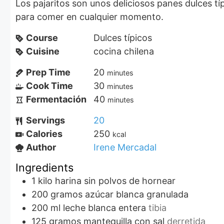
Los pajaritos son unos deliciosos panes dulces típicos de las fiestas patrias Chilenas, pero son deliciosos
para comer en cualquier momento.
Course
Dulces típicos
Cuisine
cocina chilena
Prep Time
20
minutes
Cook Time
30
minutes
Fermentación
40
minutes
Servings
20
Calories
250
kcal
Author
Irene Mercadal
Ingredients
1
kilo
harina sin polvos de hornear
200
gramos
azúcar blanca granulada
200
ml
leche blanca entera
tibia
125
gramos
mantequilla con sal
derretida