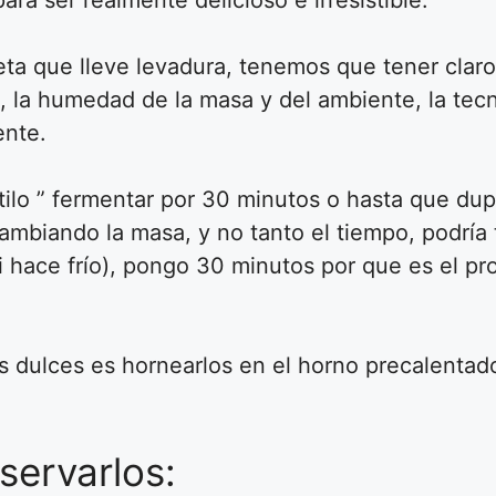
ra ser realmente delicioso e irresistible.
 que lleve levadura, tenemos que tener claro 
a, la humedad de la masa y del ambiente, la te
ente.
stilo ” fermentar por 30 minutos o hasta que du
biando la masa, y no tanto el tiempo, podría t
si hace frío), pongo 30 minutos por que es el p
os dulces es hornearlos en el horno precalentad
ervarlos: