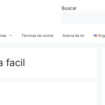
Buscar
ivas
Técnicas de cocina
Acerca de mí
Eng
 facil