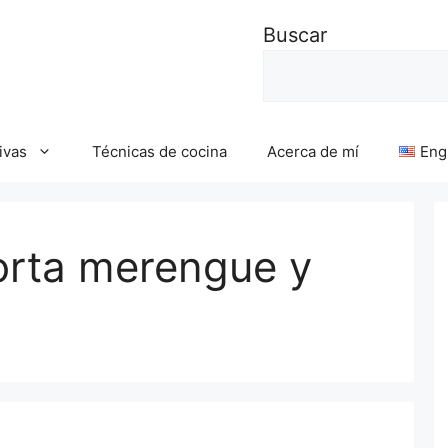
Buscar
ivas
Técnicas de cocina
Acerca de mí
Eng
orta merengue y