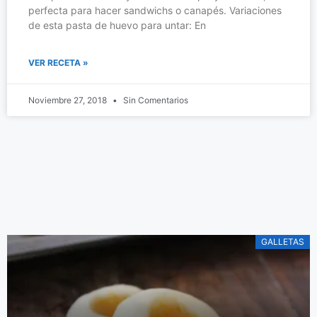
perfecta para hacer sandwichs o canapés. Variaciones
de esta pasta de huevo para untar: En
VER RECETA »
Ensalada fácil
Noviembre 27, 2018
Sin Comentarios
de tomates
Aquí podrás ver la
receta de la más
simple y deliciosa
ensalada de
De Irene Mercadal
tomares.
GALLETAS