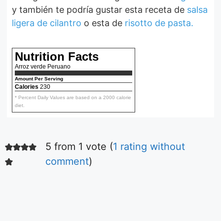
y también te podría gustar esta receta de
salsa
ligera de cilantro
o esta de
risotto de pasta.
Nutrition Facts
Arroz verde Peruano
Amount Per Serving
Calories
230
* Percent Daily Values are based on a 2000 calorie
diet.
5 from 1 vote (
1 rating without
Ensalada fácil
de tomates
comment
)
Aquí podrás ver la
receta de la más
simple y deliciosa
ensalada de
De Irene Mercadal
tomares.