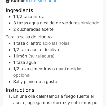
Author
Irene Mercadal
Ingredients
1 1/2
taza
arroz
3
tazas
agua o caldo de verduras
hirviendo
2
cucharadas
aceite
Para la salsa de cilantro
1
taza
cilantro
solo las hojas
1/2
taza
aceite de oliva
1
limón
(su ralladura)
1
taza
agua
1/2
taza
almendras o mani molidas
opcional
Sal y pimienta a gusto
Instructions
En una olla calentamos a fuego fuerte el
aceite, agregamos el arroz y sofreímos por