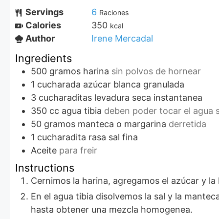
Servings
6
Raciones
Calories
350
kcal
Author
Irene Mercadal
Ingredients
500
gramos
harina
sin polvos de hornear
1
cucharada
azúcar blanca granulada
3
cucharaditas
levadura seca instantanea
350
cc
agua tibia
deben poder tocar el agua 
50
gramos
manteca o margarina
derretida
1
cucharadita rasa
sal fina
Aceite
para freir
Instructions
Cernimos la harina, agregamos el azúcar y l
En el agua tibia disolvemos la sal y la manteca, y la agregamos de a poco a la mezcla de harina, trabajando con las manos
hasta obtener una mezcla homogenea.