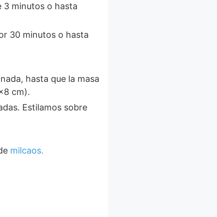
×8 cm).
de
milcaos.