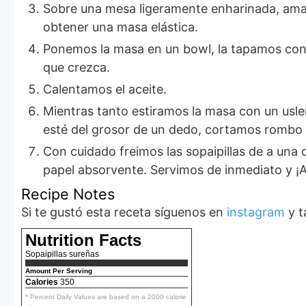
Sobre una mesa ligeramente enharinada, amasamos la masa energicamente por aproximadamente 3 minutos o hasta
obtener una masa elástica.
Ponemos la masa en un bowl, la tapamos con un paño y la dejamos fermentar en un lugar cálido por 30 minutos o hasta
que crezca.
Calentamos el aceite.
Mientras tanto estiramos la masa con un uslero (palo de amasar) sobre la mesa ligeramente enharinada, hasta que la masa
esté del grosor de un dedo, cortamos rombo
Con cuidado freimos las sopaipillas de a una o dos, dándolas vuelta con cuidado apenas estén doradas. Estilamos sobre
papel absorvente. Servimos de inmediato y ¡A 
Recipe Notes
Si te gustó esta receta síguenos en
instagram
y t
Nutrition Facts
Sopaipillas sureñas
Amount Per Serving
Calories
350
* Percent Daily Values are based on a 2000 calorie