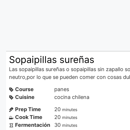
Sopaipillas sureñas
Las sopaipillas sureñas o sopaipillas sin zapallo son una delicia tipica chilena. Son unos panes fritos de sabor
neutro,por lo que se pueden comer con cosas dul
Course
panes
Cuisine
cocina chilena
Prep Time
20
minutes
Cook Time
20
minutes
Fermentación
30
minutes