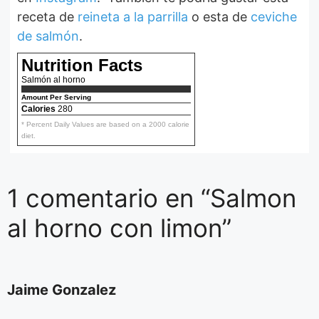
receta de
reineta a la parrilla
o esta de
ceviche
de salmón
.
Nutrition Facts
Salmón al horno
Amount Per Serving
Calories
280
* Percent Daily Values are based on a 2000 calorie
diet.
1 comentario en “Salmon
al horno con limon”
Jaime Gonzalez