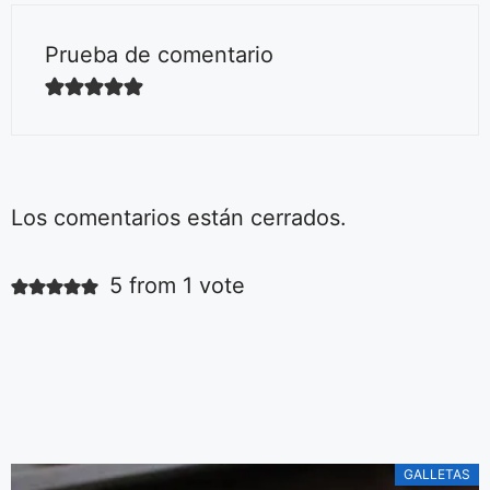
Prueba de comentario
Los comentarios están cerrados.
Ensalada fácil
de tomates
5 from 1 vote
Aquí podrás ver la
receta de la más
simple y deliciosa
ensalada de
De Irene Mercadal
tomares.
GALLETAS