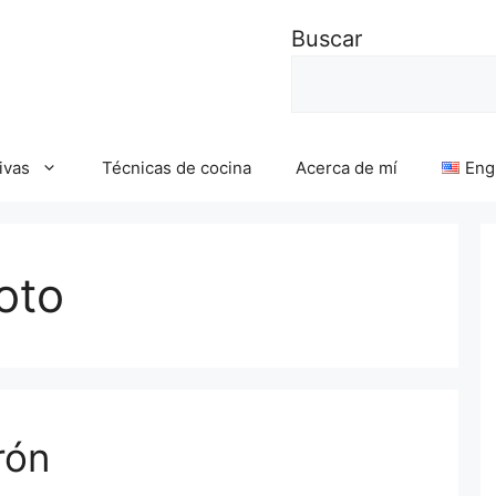
Buscar
ivas
Técnicas de cocina
Acerca de mí
Eng
oto
rón