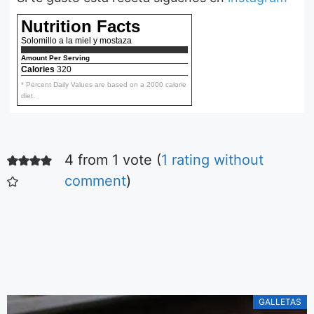
Nutrition Facts
Solomillo a la miel y mostaza
Amount Per Serving
Calories
320
* Percent Daily Values are based on a 2000 calorie
diet.
4 from 1 vote (
1 rating without
Ensalada fácil
de tomates
comment
)
Aquí podrás ver la
receta de la más
simple y deliciosa
ensalada de
De Irene Mercadal
tomares.
GALLETAS