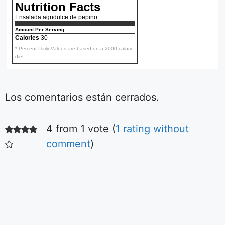
Nutrition Facts
Ensalada agridulce de pepino
Amount Per Serving
Calories
30
* Percent Daily Values are based on a 2000 calorie
diet.
Los comentarios están cerrados.
4 from 1 vote (
1 rating without
Ensalada fácil
de tomates
comment
)
Aquí podrás ver la
receta de la más
simple y deliciosa
ensalada de
De Irene Mercadal
tomares.