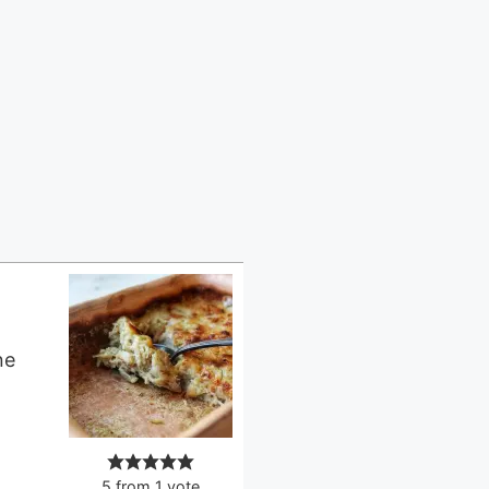
5
from
1
vote