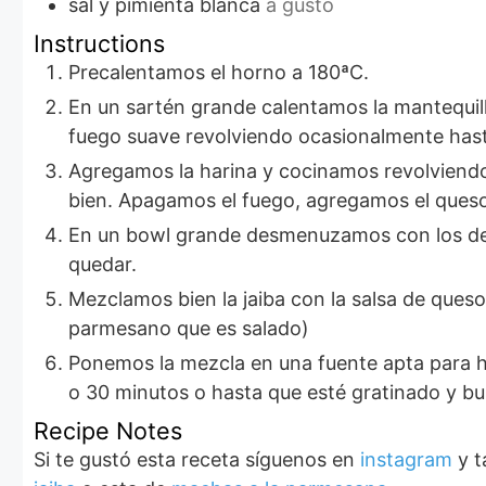
sal y pimienta blanca
a gusto
Instructions
Precalentamos el horno a 180ªC.
En un sartén grande calentamos la mantequilla hasta que esté derretida, agregamos la cebollla y el ajo y cocinamos a
fuego suave revolviendo ocasionalmente hast
Agregamos la harina y cocinamos revolviendo enérgicamente por 2 minutos, Agregamos la leche de a poco y mezclamos
bien. Apagamos el fuego, agregamos el que
En un bowl grande desmenuzamos con los dedos la carne de jaiba y sacamos cualquier trozo de cáscara que pudiera
quedar.
Mezclamos bien la jaiba con la salsa de queso, condimentamos con sal y pimienta blanca (piensen que aun falta el queso
parmesano que es salado)
Ponemos la mezcla en una fuente apta para horno espolvoreamos con queso parmesano y llevamos al horno por unos 20
o 30 minutos o hasta que esté gratinado y bur
Recipe Notes
Si te gustó esta receta síguenos en
instagram
y t