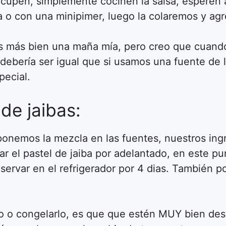
ocupen, simplemente cocinen la salsa, esperen 
ra o con una minipimer, luego la colaremos y ag
o es más bien una maña mía, pero creo que cuan
a debería ser igual que si usamos una fuente de l
pecial.
de jaibas:
ponemos la mezcla en las fuentes, nuestros ing
ar el pastel de jaiba por adelantado, en este p
ervar en el refrigerador por 4 dias. También p
rlo o congelarlo, es que que estén MUY bien de