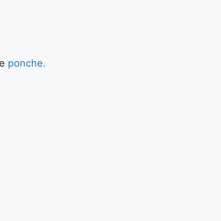
te
ponche.