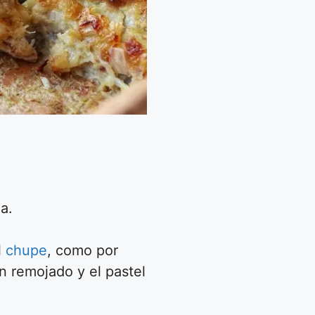
a.
l
chupe
, como por
n remojado y el pastel