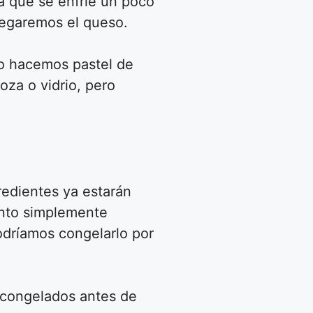
a que se enfrie un poco
regaremos el queso.
do hacemos pastel de
oza o vidrio, pero
redientes ya estarán
unto simplemente
odríamos congelarlo por
scongelados antes de