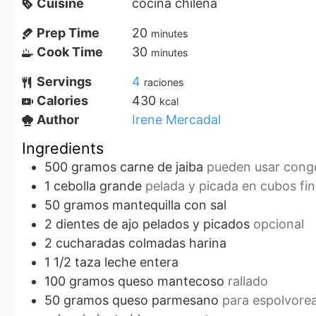
Cuisine
cocina chilena
Prep Time
20
minutes
Cook Time
30
minutes
Servings
4
raciones
Calories
430
kcal
Author
Irene Mercadal
Ingredients
500
gramos
carne de jaiba
pueden usar cong
1
cebolla grande
pelada y picada en cubos fi
50
gramos
mantequilla con sal
2
dientes
de ajo pelados y picados
opcional
2
cucharadas colmadas
harina
1 1/2
taza
leche entera
100
gramos
queso mantecoso
rallado
50
gramos
queso parmesano
para espolvore