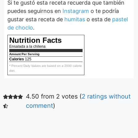
Si te gustó esta receta recuerda que también
puedes seguirnos en
Instagram
o te podría
gustar esta receta de
humitas
o esta de
pastel
de choclo
.
Nutrition Facts
Ensalada a la chilena
Amount Per Serving
Calories
125
* Percent Daily Values are based on a 2000 calorie
diet.
4.50 from 2 votes (
2 ratings without
Ensalada fácil
de tomates
comment
)
Aquí podrás ver la
receta de la más
simple y deliciosa
ensalada de
De Irene Mercadal