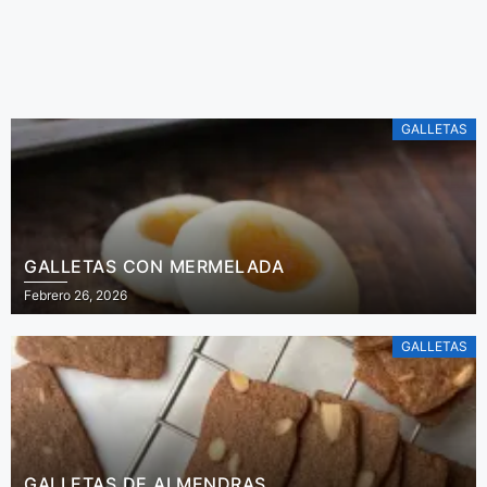
simple y deliciosa
ensalada de
De Irene Mercadal
tomares.
GALLETAS
GALLETAS CON MERMELADA
Febrero 26, 2026
GALLETAS
GALLETAS DE ALMENDRAS