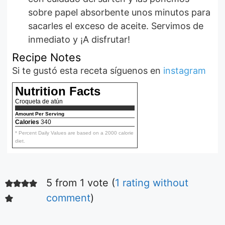
sobre papel absorbente unos minutos para
sacarles el exceso de aceite. Servimos de
inmediato y ¡A disfrutar!
Recipe Notes
Si te gustó esta receta síguenos en
instagram
Nutrition Facts
Croqueta de atún
Amount Per Serving
Calories
340
* Percent Daily Values are based on a 2000 calorie
diet.
5 from 1 vote (
1 rating without
Ensalada fácil
de tomates
comment
)
Aquí podrás ver la
receta de la más