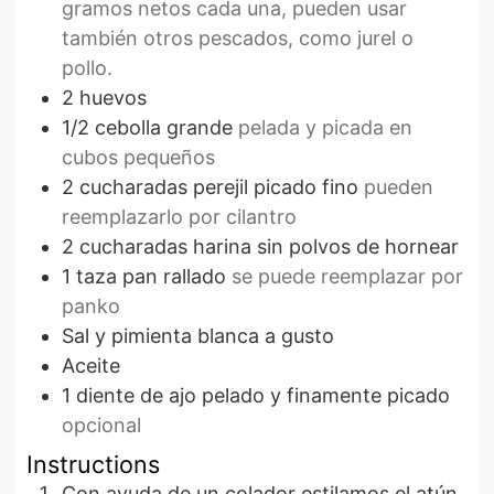
gramos netos cada una, pueden usar
también otros pescados, como jurel o
pollo.
2
huevos
1/2
cebolla grande
pelada y picada en
cubos pequeños
2
cucharadas
perejil picado fino
pueden
reemplazarlo por cilantro
2
cucharadas
harina sin polvos de hornear
1
taza
pan rallado
se puede reemplazar por
panko
Sal y pimienta blanca a gusto
Aceite
1
diente de ajo pelado y finamente picado
opcional
Instructions
Con ayuda de un colador estilamos el atún