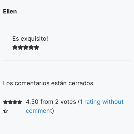
Ellen
Es exquisito!
Los comentarios están cerrados.
4.50 from 2 votes (
1 rating without
Ensalada fácil
de tomates
comment
)
Aquí podrás ver la
receta de la más
simple y deliciosa