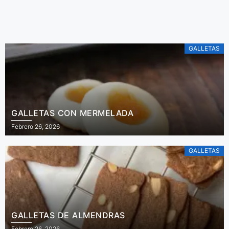
ensalada de
De Irene Mercadal
tomares.
GALLETAS
GALLETAS CON MERMELADA
Febrero 26, 2026
GALLETAS
GALLETAS DE ALMENDRAS
Febrero 26, 2026