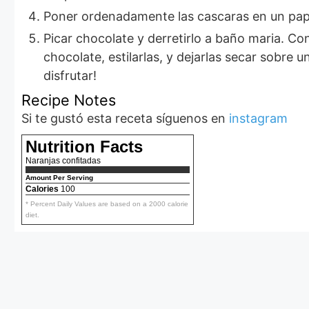
Poner ordenadamente las cascaras en un papel 
Picar chocolate y derretirlo a baño maria. Co
chocolate, estilarlas, y dejarlas secar sobre 
disfrutar!
Recipe Notes
Si te gustó esta receta síguenos en
instagram
Nutrition Facts
Naranjas confitadas
Amount Per Serving
Calories
100
* Percent Daily Values are based on a 2000 calorie
diet.
Ensalada fácil
de tomates
Aquí podrás ver la