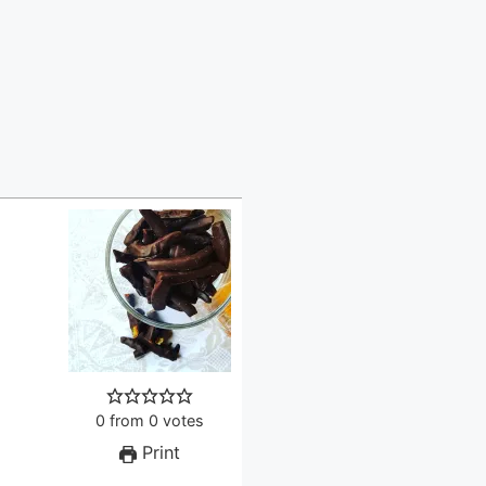
0
from
0
votes
Print