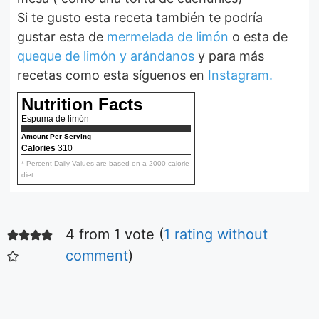
Si te gusto esta receta también te podría
gustar esta de
mermelada de limón
o esta de
queque de limón y arándanos
y para más
recetas como esta síguenos en
Instagram.
Nutrition Facts
Espuma de limón
Amount Per Serving
Calories
310
* Percent Daily Values are based on a 2000 calorie
diet.
4 from 1 vote (
1 rating without
Ensalada fácil
de tomates
comment
)
Aquí podrás ver la
receta de la más
simple y deliciosa