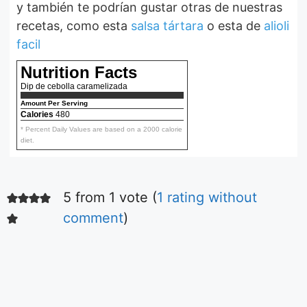
y también te podrían gustar otras de nuestras
recetas, como esta
salsa tártara
o esta de
alioli
facil
Nutrition Facts
Dip de cebolla caramelizada
Amount Per Serving
Calories
480
* Percent Daily Values are based on a 2000 calorie
diet.
5 from 1 vote (
1 rating without
Ensalada fácil
de tomates
comment
)
Aquí podrás ver la
receta de la más
simple y deliciosa
ensalada de
De Irene Mercadal
tomares.