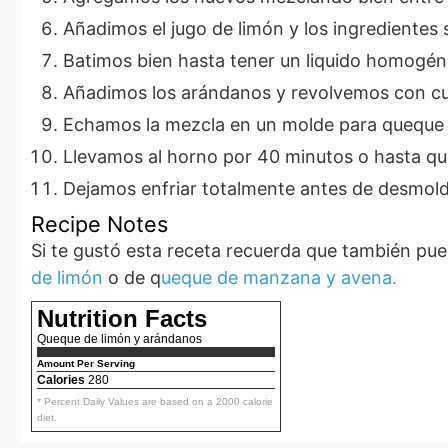
Añadimos el jugo de limón y los ingredientes
Batimos bien hasta tener un liquido homogén
Añadimos los arándanos y revolvemos con c
Echamos la mezcla en un molde para queque
Llevamos al horno por 40 minutos o hasta que
Dejamos enfriar totalmente antes de desmold
Recipe Notes
Si te gustó esta receta recuerda que también p
de limón
o de q
ueque de manzana y avena.
Nutrition Facts
Queque de limón y arándanos
Amount Per Serving
Calories
280
* Percent Daily Values are based on a 2000 calorie
diet.