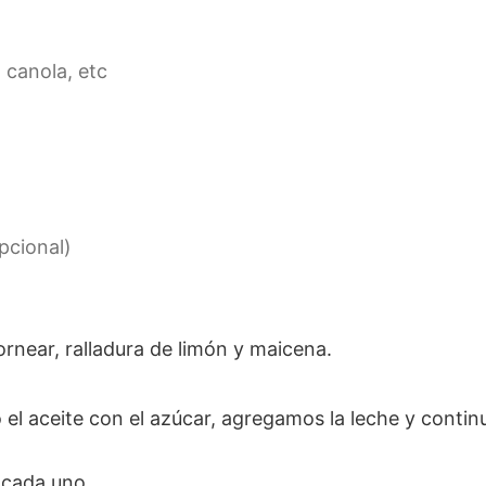
 canola, etc
pcional)
ornear, ralladura de limón y maicena.
 cada uno.