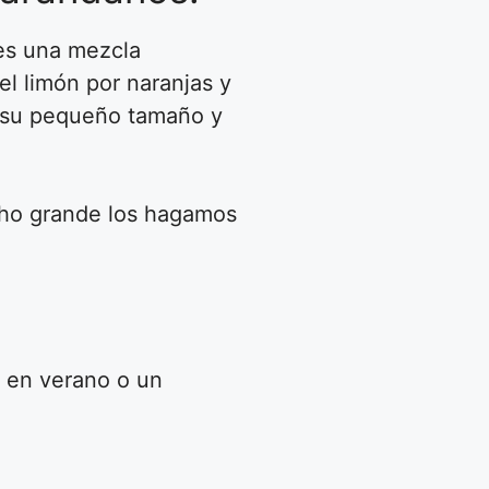
 es una mezcla
l limón por naranjas y
r su pequeño tamaño y
cho grande los hagamos
o
en verano o un