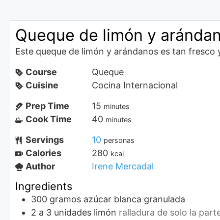
Queque de limón y aránda
Este queque de limón y arándanos es tan fresco 
Course
Queque
Cuisine
Cocina Internacional
Prep Time
15
minutes
Cook Time
40
minutes
Servings
10
personas
Calories
280
kcal
Author
Irene Mercadal
Ingredients
300
gramos
azúcar blanca granulada
2 a 3
unidades
limón
ralladura de solo la part