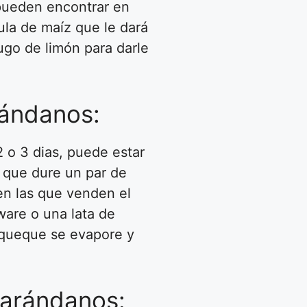
 pueden encontrar en
ula de maíz que le dará
ugo de limón para darle
rándanos:
 o 3 dias, puede estar
s que dure un par de
en las que venden el
ware o una lata de
 queque se evapore y
 arándanos: