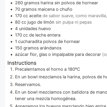
260
gramos
harina sin polvos de hornear
70
gramos
maicena o chuño
170
cc
aceite
de sabor suave, como maravilla,
80
cc
jugo de limón
sin pulpa ni pepas
4
unidades
huevo
170
cc
de leche entera
1
cucharadita
polvos de hornear
150
gramos
arándanos
azúcar flor, glas o impalpable para decorar
(o
Instructions
Precalentamos el horno a 180ºC
En un bowl mezclamos la harina, polvos de h
Reservamos.
En un bowl mezclamos con batidora de mano el aceite con el azúcar, agregamos la leche y continuamos batiendo hasta
tener una mezcla homogénea.
Agregamos los huevos mezclando bien entre