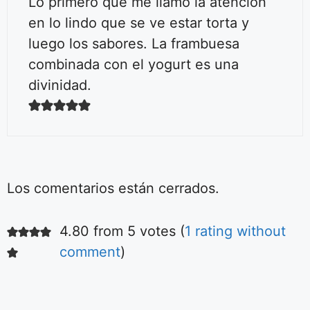
Lo primero que me llamó la atención
en lo lindo que se ve estar torta y
luego los sabores. La frambuesa
combinada con el yogurt es una
divinidad.
Los comentarios están cerrados.
4.80 from 5 votes (
1 rating without
Ensalada fácil
de tomates
comment
)
Aquí podrás ver la
receta de la más
simple y deliciosa