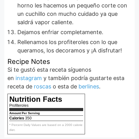
horno les hacemos un pequeño corte con
un cuchillo con mucho cuidado ya que
saldrá vapor caliente.
Dejamos enfriar completamente.
Rellenamos los profiteroles con lo que
queramos, los decoramos y ¡A disfrutar!
Recipe Notes
Si te gustó esta receta síguenos
en
instagram
y tambíén podría gustarte esta
receta de
roscas
o esta de
berlines
.
Nutrition Facts
Profiteroles
Amount Per Serving
Calories
350
* Percent Daily Values are based on a 2000 calorie
diet.
Ensalada fácil