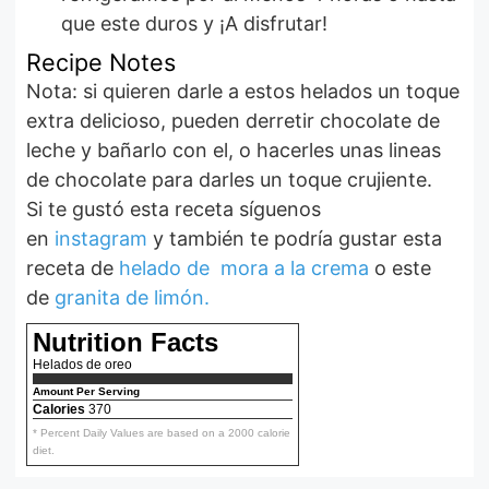
que este duros y ¡A disfrutar!
Recipe Notes
Nota: si quieren darle a estos helados un toque
extra delicioso, pueden derretir chocolate de
leche y bañarlo con el, o hacerles unas lineas
de chocolate para darles un toque crujiente.
Si te gustó esta receta síguenos
en
instagram
y también te podría gustar esta
receta de
helado de mora a la crema
o este
de
granita de limón.
Nutrition Facts
Helados de oreo
Amount Per Serving
Calories
370
* Percent Daily Values are based on a 2000 calorie
diet.
Ensalada fácil