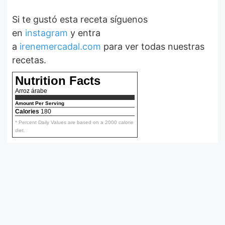
Si te gustó esta receta síguenos
en
instagram
y entra
a
irenemercadal.com
para ver todas nuestras
recetas.
Nutrition Facts
Arroz árabe
Amount Per Serving
Calories
180
* Percent Daily Values are based on a 2000 calorie
diet.
Ensalada fácil
de tomates
Aquí podrás ver la
receta de la más
simple y deliciosa
ensalada de
De Irene Mercadal
tomares.