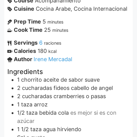
Course
Acompañamiento
Cuisine
Cocina Arabe, Cocina Internacional
Prep Time
5
minutes
Cook Time
25
minutes
Servings
6
raciones
Calories
180
kcal
Author
Irene Mercadal
Ingredients
1
chorrito
aceite de sabor suave
2
cucharadas
fideos cabello de angel
2
cucharadas
cramberries o pasas
1
taza
arroz
1/2
taza
bebida cola
es mejor si es con
azúcar
1 1/2
taza
agua hirviendo