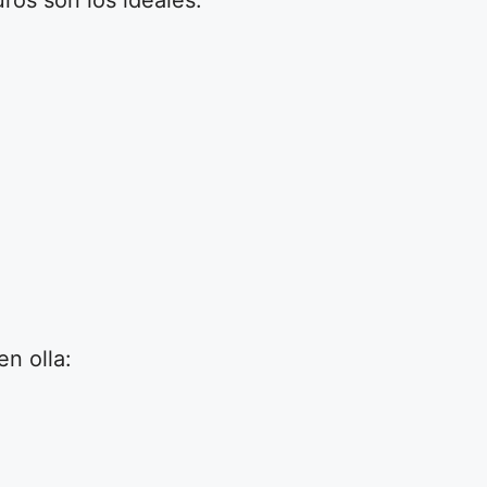
ros son los ideales.
n olla: