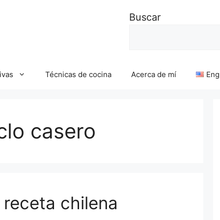
Buscar
ivas
Técnicas de cocina
Acerca de mí
Eng
clo casero
 receta chilena