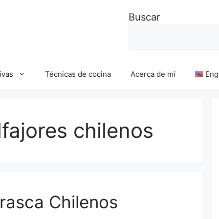
Buscar
ivas
Técnicas de cocina
Acerca de mí
Eng
fajores chilenos
arasca Chilenos