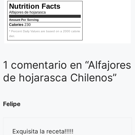
Nutrition Facts
Alfajores de hojarasca
Amount Per Serving
Calories
230
* Percent Daily Values are based on a 2000 calorie
diet.
1 comentario en “Alfajores
de hojarasca Chilenos”
Felipe
Exquisita la receta!!!!!