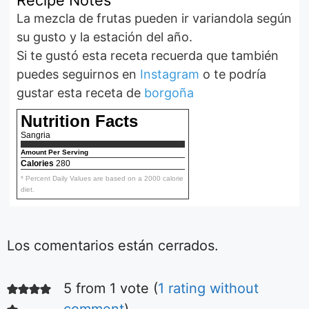
Recipe Notes
La mezcla de frutas pueden ir variandola según
su gusto y la estación del año.
Si te gustó esta receta recuerda que también
puedes seguirnos en
Instagram
o te podría
gustar esta receta de
borgoña
Nutrition Facts
Sangria
Amount Per Serving
Calories
280
* Percent Daily Values are based on a 2000 calorie
diet.
Los comentarios están cerrados.
5 from 1 vote (
1 rating without
Ensalada fácil
de tomates
comment
)