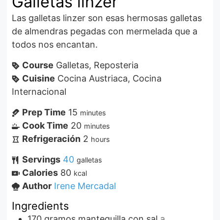
Galletas linzer
Las galletas linzer son esas hermosas galletas
de almendras pegadas con mermelada que a
todos nos encantan.
Course
Galletas, Reposteria
Cuisine
Cocina Austriaca, Cocina
Internacional
Prep Time
15
minutes
Cook Time
20
minutes
Refrigeración
2
hours
Servings
40
galletas
Calories
80
kcal
Author
Irene Mercadal
Ingredients
170
gramos
mantequilla con sal
a