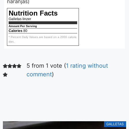
naranjas)
Nutrition Facts
Galletas linzer
Amount Per Serving
Calories
80
* Percent Daily Values are based on a 2000 calorie
diet.
5 from 1 vote (
1 rating without
Ensalada fácil
de tomates
comment
)
Aquí podrás ver la
receta de la más
simple y deliciosa
ensalada de
De Irene Mercadal
tomares.
GALLETAS