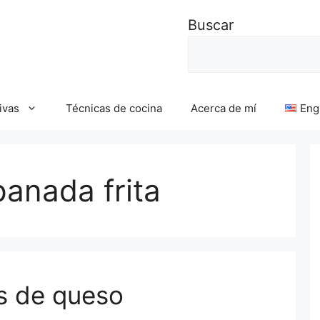
Buscar
ivas
Técnicas de cocina
Acerca de mí
Eng
anada frita
s de queso