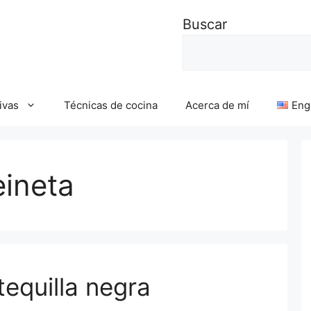
Buscar
ivas
Técnicas de cocina
Acerca de mí
Eng
eineta
tequilla negra