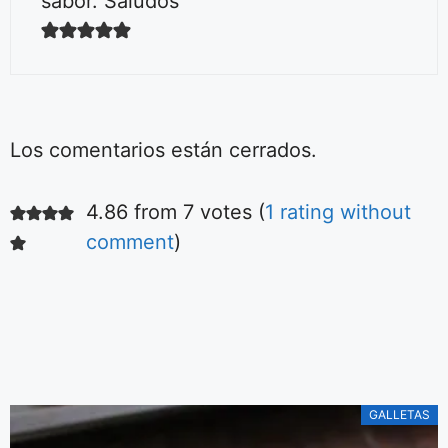
sabor. Saludos
Los comentarios están cerrados.
4.86 from 7 votes (
1 rating without
Ensalada fácil
de tomates
comment
)
Aquí podrás ver la
receta de la más
simple y deliciosa
ensalada de
De Irene Mercadal
tomares.
GALLETAS