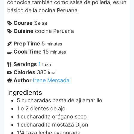
conocida también como salsa de pollería, es un
básico de la cocina Peruana.
Course
Salsa
Cuisine
cocina Peruana
Prep Time
5
minutes
Cook Time
15
minutes
Servings
1
taza
Calories
380
kcal
Author
Irene Mercadal
Ingredients
5
cucharadas
pasta de ají amarillo
1 o 2
dientes de ajo
1
cucharadita
orégano seco
1
cucharadita
mostaza Dijon
1/4
taza
leche evaporada