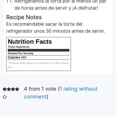
Refrigeramos la torta por al menos un par
de horas antes de servir y ¡A disfrutar!
Recipe Notes
Es recomendable sacar la torta del
refrigerador unos 30 minutos antes de servir.
Nutrition Facts
Torta Napoleón
Amount Per Serving
Calories
480
* Percent Daily Values are based on a 2000 calorie
diet.
4 from 1 vote (
1 rating without
Ensalada fácil
de tomates
comment
)
Aquí podrás ver la
receta de la más
simple y deliciosa