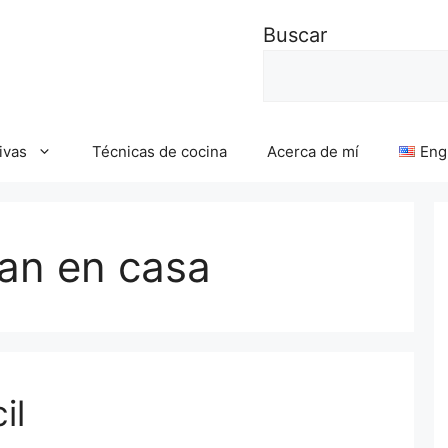
Buscar
ivas
Técnicas de cocina
Acerca de mí
Eng
an en casa
il