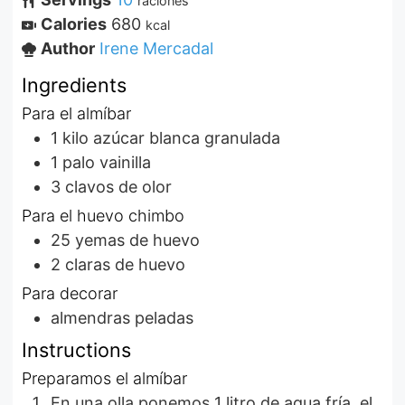
raciones
Calories
680
kcal
Author
Irene Mercadal
Ingredients
Para el almíbar
1
kilo
azúcar blanca granulada
1
palo
vainilla
3
clavos de olor
Para el huevo chimbo
25
yemas de huevo
2
claras de huevo
Para decorar
almendras peladas
Instructions
Preparamos el almíbar
En una olla ponemos 1 litro de agua fría, el