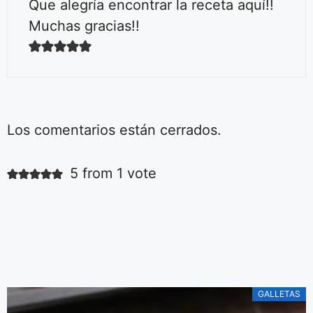
Que alegría encontrar la receta aquí!!
Muchas gracias!!
Los comentarios están cerrados.
Ensalada fácil
de tomates
5 from 1 vote
Aquí podrás ver la
receta de la más
simple y deliciosa
ensalada de
De Irene Mercadal
tomares.
GALLETAS