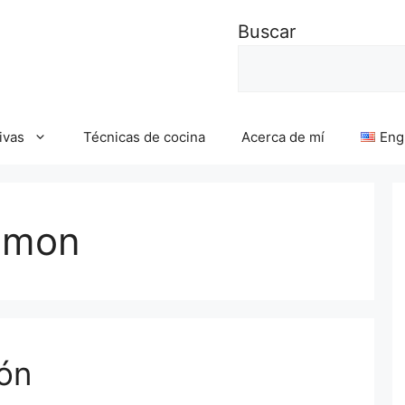
Buscar
ivas
Técnicas de cocina
Acerca de mí
Eng
almon
ón