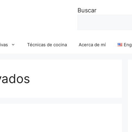
Buscar
ivas
Técnicas de cocina
Acerca de mí
Eng
vados