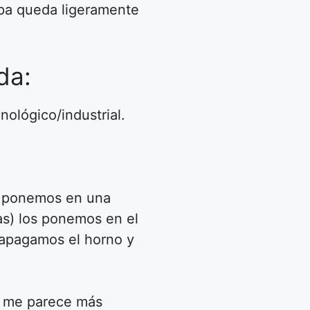
apa queda ligeramente
da:
nológico/industrial.
os ponemos en una
as) los ponemos en el
 apagamos el horno y
mi me parece más