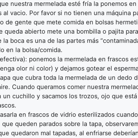
ue nuestra mermelada esté fría la ponemos en 
 al vacio. Por favor si no tienen una máquina pa
do de gente que mete comida en bolsas hermetic
ue queda abierto mete una bombilla o pajita para
ue la boca es una de las partes más “contaminad
o en la bolsa/comida.
efectiva): ponemos la mermelada en frascos est
enga olor ni color) y dejamos gotear el esperma
apa que cubra toda la mermelada de un dedo de
 aire. Cuando queramos comer nuestra mermela
n cuchillo y sacamos los trozos, ojo que está 
ascos.
sarla en frascos de vidrio esterilizados cuando
a que queden parados sobre la tapa, observare
que quedaron mal tapadas, al enfriarse deberían