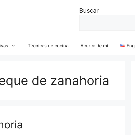
Buscar
ivas
Técnicas de cocina
Acerca de mí
Eng
ueque de zanahoria
horia