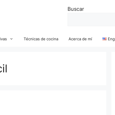
Buscar
ivas
Técnicas de cocina
Acerca de mí
Eng
il