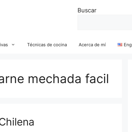
Buscar
ivas
Técnicas de cocina
Acerca de mí
Eng
arne mechada facil
Chilena