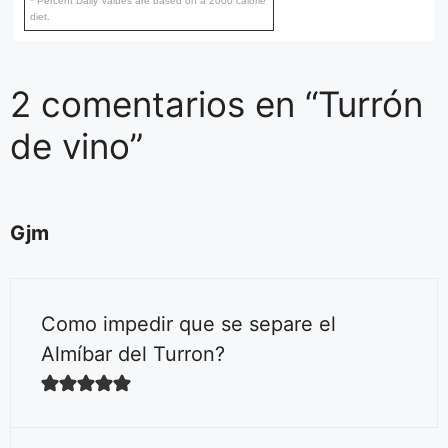
* Percent Daily Values are based on a 2000 calorie
diet.
2 comentarios en “Turrón
de vino”
Gjm
Como impedir que se separe el
Almíbar del Turron?