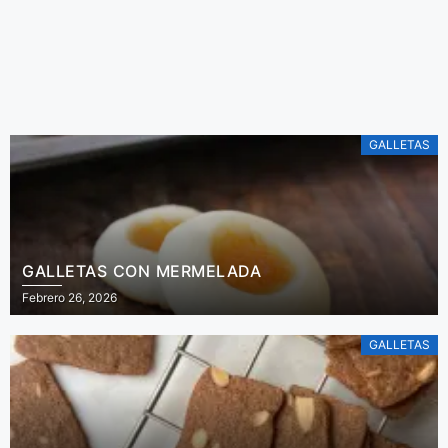
Aquí podrás ver la
receta de la más
simple y deliciosa
ensalada de
De Irene Mercadal
tomares.
GALLETAS
GALLETAS CON MERMELADA
Febrero 26, 2026
GALLETAS