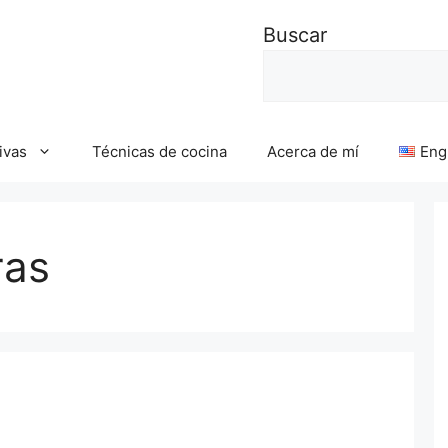
Buscar
ivas
Técnicas de cocina
Acerca de mí
Eng
ras