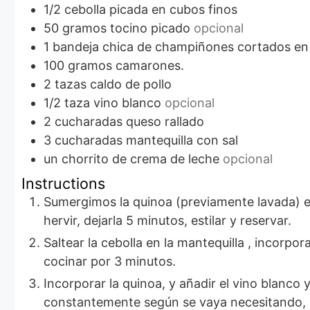
1/2
cebolla picada en cubos finos
50
gramos
tocino picado
opcional
1
bandeja chica de champiñones cortados en
100
gramos
camarones.
2
tazas
caldo de pollo
1/2
taza
vino blanco
opcional
2
cucharadas
queso rallado
3
cucharadas
mantequilla con sal
un chorrito de crema de leche
opcional
Instructions
Sumergimos la quinoa (previamente lavada) e
hervir, dejarla 5 minutos, estilar y reservar.
Saltear la cebolla en la mantequilla , incorpo
cocinar por 3 minutos.
Incorporar la quinoa, y añadir el vino blanco y mezclar bien, luego ir añadiendo de a poco el caldo revolviendo
constantemente según se vaya necesitando, 