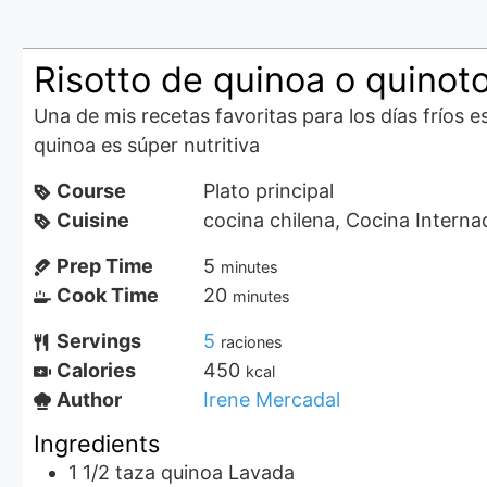
Risotto de quinoa o quinot
Una de mis recetas favoritas para los días fríos e
quinoa es súper nutritiva
Course
Plato principal
Cuisine
cocina chilena, Cocina Interna
Prep Time
5
minutes
Cook Time
20
minutes
Servings
5
raciones
Calories
450
kcal
Author
Irene Mercadal
Ingredients
1 1/2
taza
quinoa Lavada