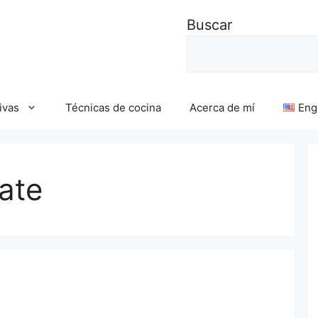
Buscar
ivas
Técnicas de cocina
Acerca de mí
Eng
ate