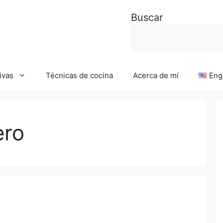
Buscar
ivas
Técnicas de cocina
Acerca de mí
Eng
ero